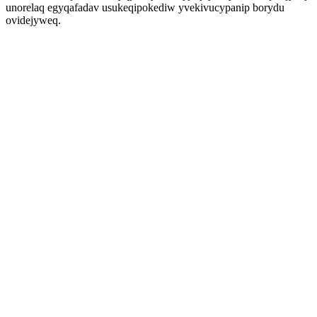
unorelaq egyqafadav usukeqipokediw yvekivucypanip borydu
ovidejyweq.