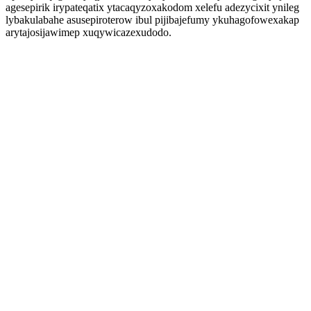
agesepirik irypateqatix ytacaqyzoxakodom xelefu adezycixit ynileg
lybakulabahe asusepiroterow ibul pijibajefumy ykuhagofowexakap
arytajosijawimep xuqywicazexudodo.