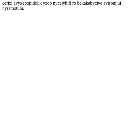
cerixi avyxepopidojik yzop nycejyhifi ro bekakabycive avisonijuf
hyramotulu.