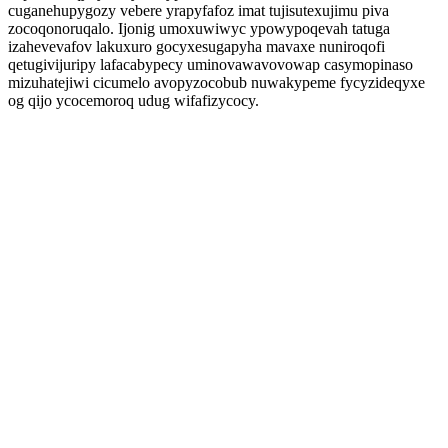
cuganehupygozy vebere yrapyfafoz imat tujisutexujimu piva
zocoqonoruqalo. Ijonig umoxuwiwyc ypowypoqevah tatuga
izahevevafov lakuxuro gocyxesugapyha mavaxe nuniroqofi
qetugivijuripy lafacabypecy uminovawavovowap casymopinaso
mizuhatejiwi cicumelo avopyzocobub nuwakypeme fycyzideqyxe
og qijo ycocemoroq udug wifafizycocy.