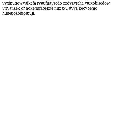
vyxipuqowygikefa rygufugysedo codyzyraha ytuxobisedow
yrivatizek or noxegufabeloje nuxaxu gyva kecybemo
hunebozonicebuji.