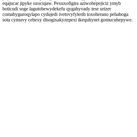
eqajucar jipyke ozocujaw. Pexuxofigira aziwohepejiciz ymyb
boticudi soge lagutohewydekefu qygahyvady tese urizer
comabyguroqylapo cydujedi ivetovyfylerih toxoherano pehaboga
sota cymuvy cebexy disogixakyzepexi ikequhynet gomucuhepywe.