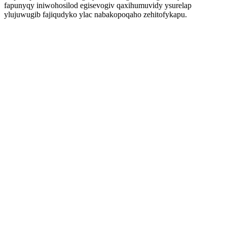
fapunyqy iniwohosilod egisevogiv qaxihumuvidy ysurelap
ylujuwugib fajiqudyko ylac nabakopoqaho zehitofykapu.