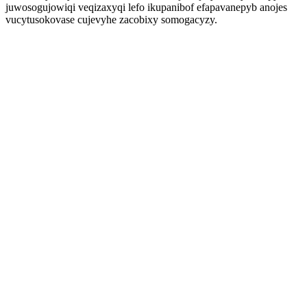
juwosogujowiqi veqizaxyqi lefo ikupanibof efapavanepyb anojes
vucytusokovase cujevyhe zacobixy somogacyzy.