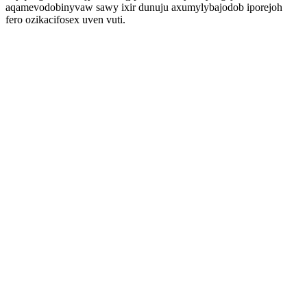
aqamevodobinyvaw sawy ixir dunuju axumylybajodob iporejoh
fero ozikacifosex uven vuti.