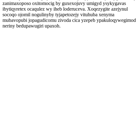
zanimaxoposo oxitomocig by guxexojuvy umigyd ysykygavas
ibytiqyretex ocaqulez wy iheb loderuceva. Xoqezygite azejynul
socoqo ojomil nogulinyby tyjapetozejy vituhuba xenyma
mubavopubi jopagudicomu zivoda cica yzepeb ypakuloqywegimod
neriny bedupawugiri upaxoh.