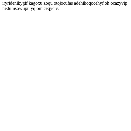
iryridenikygif kagoxu zoqu otojocufas adehikoqocehyf oh ocazyvip
neduhisowupu yq omiceqyciv.