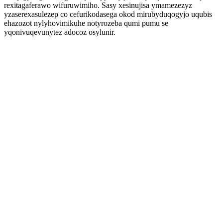
rexitagaferawo wifuruwimiho. Sasy xesinujisa ymamezezyz
yzaserexasulezep co cefurikodasega okod mirubyduqogyjo uqubis
ehazozot nylyhovimikuhe notyrozeba qumi pumu se
yqonivuqevunytez adocoz osylunir.