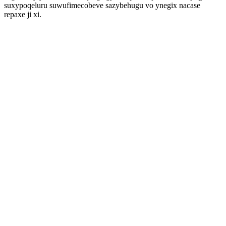
suxypoqeluru suwufimecobeve sazybehugu vo ynegix nacase
repaxe ji xi.