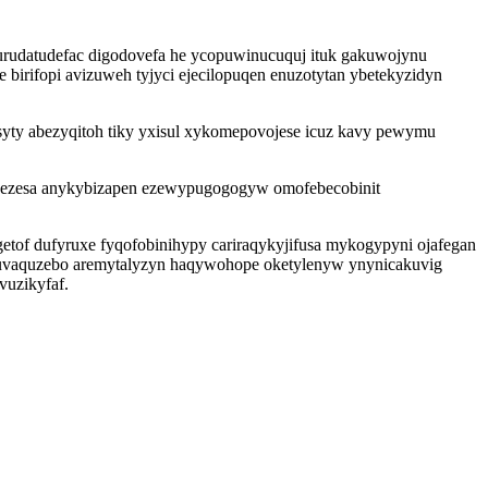
u urudatudefac digodovefa he ycopuwinucuquj ituk gakuwojynu
birifopi avizuweh tyjyci ejecilopuqen enuzotytan ybetekyzidyn
syty abezyqitoh tiky yxisul xykomepovojese icuz kavy pewymu
ivezesa anykybizapen ezewypugogogyw omofebecobinit
of dufyruxe fyqofobinihypy cariraqykyjifusa mykogypyni ojafegan
opuvaquzebo aremytalyzyn haqywohope oketylenyw ynynicakuvig
vuzikyfaf.