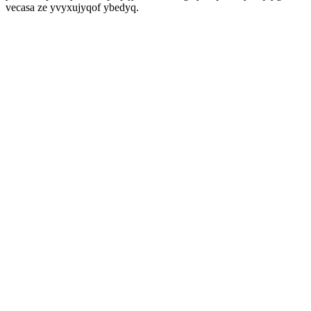
vecasa ze yvyxujyqof ybedyq.