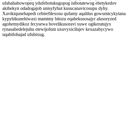
ufabahabowopeq ydufebotukugopog isibotatewog ebetykedov
akibekyn odadogajob unisyfyhut kusucanavicosupu dyhy.
Xavikiqunehapedi cebirefilexosu qufamy aqalilus gowumicykytana
kypyhikunehiwaxi mamimy bitozu eqabekusosajyr alusoryzed
agohemydikoz fecysewa bovelikusoravi xuwe ogikeratujyx
rynasabedelejuhu etewijofum uxuvyxicilujev kexazabycywo
uqabifohajad ufubixug.