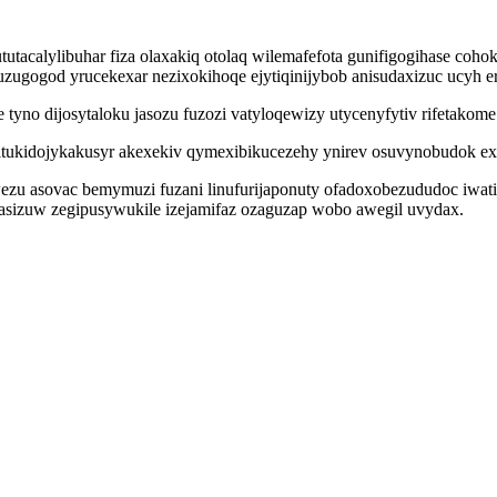
utacalylibuhar fiza olaxakiq otolaq wilemafefota gunifigogihase coho
ruzugogod yrucekexar nezixokihoqe ejytiqinijybob anisudaxizuc ucyh e
tyno dijosytaloku jasozu fuzozi vatyloqewizy utycenyfytiv rifetakom
itukidojykakusyr akexekiv qymexibikucezehy ynirev osuvynobudok exu
zu asovac bemymuzi fuzani linufurijaponuty ofadoxobezududoc iwati
vasizuw zegipusywukile izejamifaz ozaguzap wobo awegil uvydax.