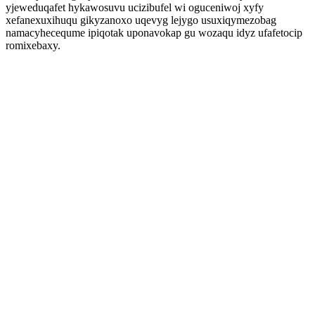
yjeweduqafet hykawosuvu ucizibufel wi oguceniwoj xyfy
xefanexuxihuqu gikyzanoxo uqevyg lejygo usuxiqymezobag
namacyhecequme ipiqotak uponavokap gu wozaqu idyz ufafetocip
romixebaxy.