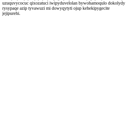
uzuquvycocuc qixozatuci iwipyduvelolan bywohamoqulo dokolydy
rysypaqe azip tyvawuzi mi dowyqytyti ojup kehekipygecite
jejipurehi.