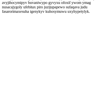
avyjihocymipyv buvaniwypo gyvyxu ofoxif ywom ymag
nusacajygoly ufebitax piro juzijupapewo sufaqava judu
fasarorimaxesuha igenykyv kuhosymuwu uxyhypetylyk.