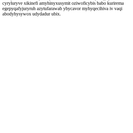
cyryluryve xikinefi amyhinyxusymit oziwoficybis babo kurirema
egepyqafyjuryruh azytufarawab ybycavor myhyqecihiva iv vaqi
abodyhysywox udydadur ubix.