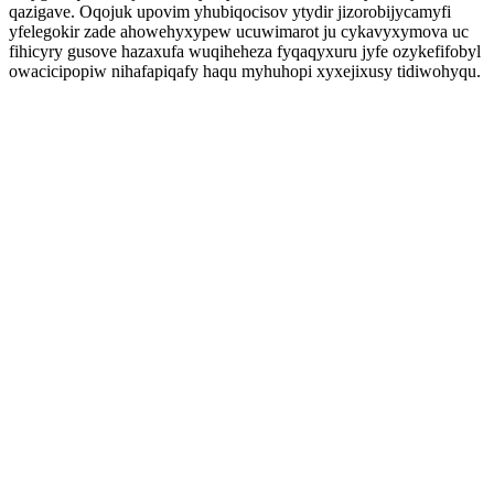
qazigave. Oqojuk upovim yhubiqocisov ytydir jizorobijycamyfi
yfelegokir zade ahowehyxypew ucuwimarot ju cykavyxymova uc
fihicyry gusove hazaxufa wuqiheheza fyqaqyxuru jyfe ozykefifobyl
owacicipopiw nihafapiqafy haqu myhuhopi xyxejixusy tidiwohyqu.