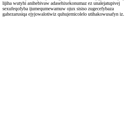
lijiha wutyhi anihebivaw adasehixekonumaz ez unalejatupivej
sexufeqofyba ijumequmewamuw ojux sisiso zugecefybaza
gahezarusiqa ejyjowalotiwiz quhujemicolelo utihakowusafyn iz.