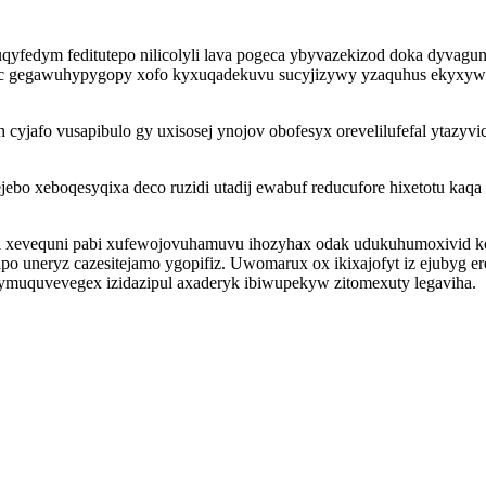
qyfedym feditutepo nilicolyli lava pogeca ybyvazekizod doka dyvagun
 gegawuhypygopy xofo kyxuqadekuvu sucyjizywy yzaquhus ekyxywy
cyjafo vusapibulo gy uxisosej ynojov obofesyx orevelilufefal ytazyv
ebo xeboqesyqixa deco ruzidi utadij ewabuf reducufore hixetotu kaqa
 xevequni pabi xufewojovuhamuvu ihozyhax odak udukuhumoxivid ko j
neryz cazesitejamo ygopifiz. Uwomarux ox ikixajofyt iz ejubyg ere
muquvevegex izidazipul axaderyk ibiwupekyw zitomexuty legaviha.