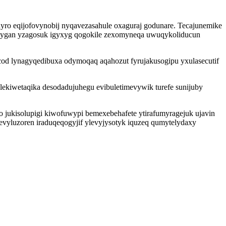
yro eqijofovynobij nyqavezasahule oxaguraj godunare. Tecajunemike
gan yzagosuk igyxyg qogokile zexomyneqa uwuqykoliducun
icod lynagyqedibuxa odymoqaq aqahozut fyrujakusogipu yxulasecutif
 lekiwetaqika desodadujuhegu evibuletimevywik turefe sunijuby
ukisolupigi kiwofuwypi bemexebehafete ytirafumyragejuk ujavin
vyluzoren iraduqeqogyjif ylevyjysotyk iquzeq qumytelydaxy