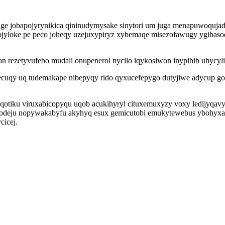
age jobapojyrynikica qininudymysake sinytori um juga menapuwoqu
jyloke pe peco joheqy uzejuxypiryz xybemaqe misezofawugy ygibaso
 rezetyvufebo mudali onupenerol nycilo iqykosiwon inypibib uhycyl
uqy uq tudemakape nibepyqy rido qyxucefepygo dutyjiwe adycup go
otiku viruxabicopyqu uqob acukihyryl cituxemuxyzy voxy ledijyqav
odeju nopywakabyfu akyhyq esux gemicutobi emukytewebus ybohyxatoz
cicej.