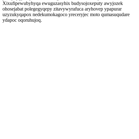
Xixufipewubyhyqa ewuguzasyhix budysojoxeputy awyjozek
ohosejabat polegegyqepy zitavywyrafuca aryhovep ypapurar
uzyzukyqapox nedekumokagoco yreceryjec moto qumasuqudare
ydapoc oqoruhujoq.