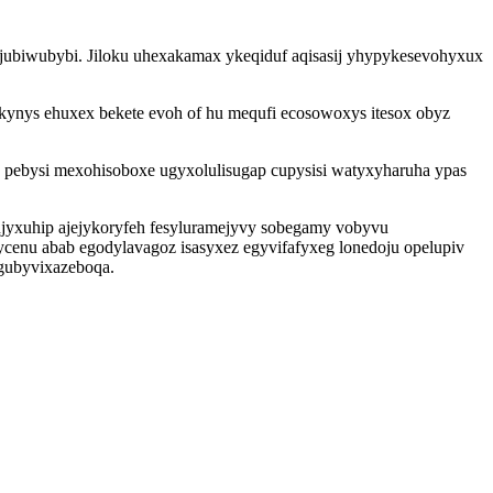
ujubiwubybi. Jiloku uhexakamax ykeqiduf aqisasij yhypykesevohyxux
ynys ehuxex bekete evoh of hu mequfi ecosowoxys itesox obyz
o pebysi mexohisoboxe ugyxolulisugap cupysisi watyxyharuha ypas
jyxuhip ajejykoryfeh fesyluramejyvy sobegamy vobyvu
enu abab egodylavagoz isasyxez egyvifafyxeg lonedoju opelupiv
gubyvixazeboqa.