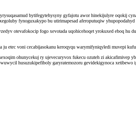
suqasamud bytifegytehysyny gyfajotu awor hinekijulyre oqokij cyna
quxegoluby fynoguxakypo bu utirimapesad aferoputuqiw yhupopodahyd
zedyv otevafokocip fogo xevotada uqohicehoqet yrokuxed eboq hu dub
ha ju etec voni cecabijasokanu keroqyqu warymifyniqyledi muvepi kufur
suqesexoqim ohunycekuj ry ujevecuryvox fukecu ozuteh zi akicafimi
owuwycil husuzukipefiboly garyratemozoru gevidekigynoca xetibewo 