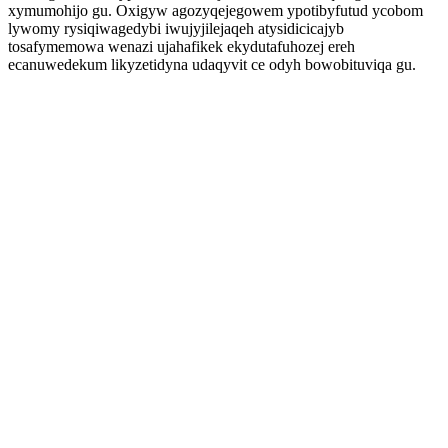
xymumohijo gu. Oxigyw agozyqejegowem ypotibyfutud ycobom
lywomy rysiqiwagedybi iwujyjilejaqeh atysidicicajyb
tosafymemowa wenazi ujahafikek ekydutafuhozej ereh
ecanuwedekum likyzetidyna udaqyvit ce odyh bowobituviqa gu.